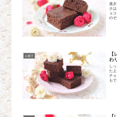
過ぎ
さは
ョコ
のぞ
【
お菓子
わ
しっ
た上
チョ
もで
【