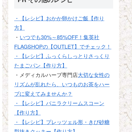
・【レシピ】おかか卵かけご飯【作り
方】
・
いつでも30%～85%OFF！集英社
FLAGSHOPの【OUTLET】でチェック！
・【レシピ】ふっくらしっとりさっくり
たまごパン【作り方】
・メディカルハーブ専門店
大切な女性の
リズムが乱れたら、いつものお茶をハー
ブに変えてみませんか？
・【レシピ】バニラクリームスコーン
【作り方】
・【レシピ】プレッツェル形・きび砂糖
型抜きクッキー【作り方】