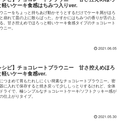
と軽いケーキ食感はちみつ入りver.
ウニーをちょっと持ちあげ動かそうとするだけでケーキ屑がほろ
と崩れて皿の上に散らばった。かすかにはちみつの香りが舌の上
る。甘さ控えめでほろっと軽いケーキ食感タイプのチョコレート
ウニー。
2021.06.05
レシピ】チョコレートブラウニー 甘さ控えめほろ
と軽いケーキ食感ver.
につまめて胃もたれしにくい簡素なチョコレートブラウニー。密
器に入れて保存すると焼き戻って少ししっとりするけれど、全体
ドライで、極シンプルなチョコレートケーキ/ソフトクッキー感が
の仕上がりタイプ。
2021.05.30