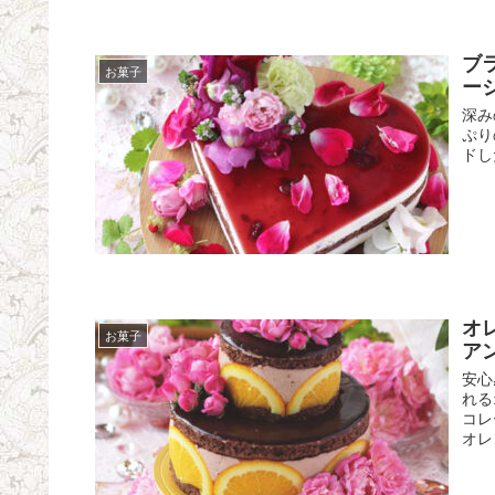
ブ
お菓子
ー
深み
ぷり
ドし
オ
お菓子
ア
安心
れる
コレ
オレ