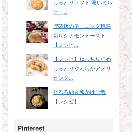
しっとりソフト 濃いミル
ク・...
喫茶店のモーニング風厚
切りシナモントースト
【レシピ...
【レシピ】ねっちり強め
しっとりやわらかアメリ
カンク...
とろろ納豆卵かけご飯
【レシピ】
Pinterest