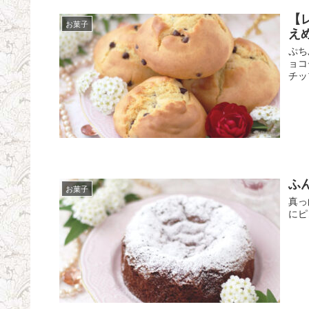
【
お菓子
えめ
ぷち
ョコ
チッ
ふ
お菓子
真っ
にピ