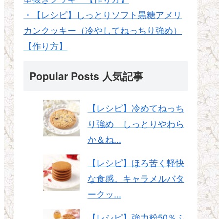
・【レシピ】しっとりソフト黒糖アメリ
カンクッキー（冷やしてねっちり強め）
【作り方】
Popular Posts 人気記事
【レシピ】冷めてねっち
り強め しっとりやわら
か＆ね...
【レシピ】ほろ苦く軽快
な食感。キャラメルバタ
ークッ...
【レシピ】強力粉50％ふ