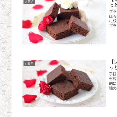
お菓子
っ
ブラ
ほろ
に残
ブラ
【
お菓子
っ
手軽
封容
的に
強め