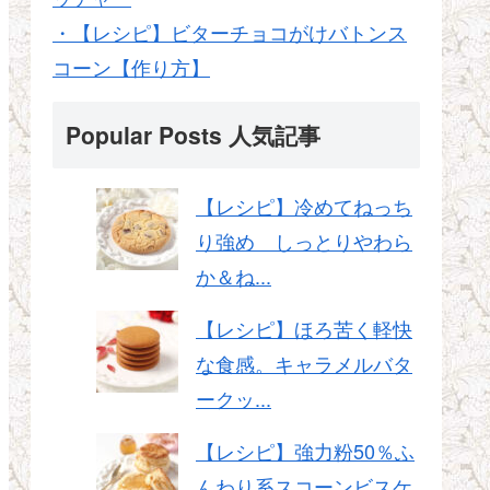
・【レシピ】ビターチョコがけバトンス
コーン【作り方】
Popular Posts 人気記事
【レシピ】冷めてねっち
り強め しっとりやわら
か＆ね...
【レシピ】ほろ苦く軽快
な食感。キャラメルバタ
ークッ...
【レシピ】強力粉50％ふ
んわり系スコーンビスケ