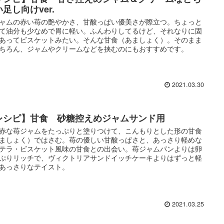
足し向けver.
ャムの赤い苺の艶やかさ、甘酸っぱい優美さが際立つ。ちょっと
て油分も少なめで胃に軽い。ふんわりしてるけど、それなりに固
あってビスケットみたい。そんな甘食（あましょく）。そのまま
ちろん、ジャムやクリームなどを挟むのにもおすすめです。
2021.03.30
レシピ】甘食 砂糖控えめジャムサンド用
赤な苺ジャムをたっぷりと塗りつけて、こんもりとした形の甘食
ましょく）ではさむ。苺の優しい甘酸っぱさと、あっさり軽めな
テラ・ビスケット風味の甘食との出会い。苺ジャムパンよりは卵
ぷりリッチで、ヴィクトリアサンドイッチケーキよりはずっと軽
あっさりなテイスト。
2021.03.25