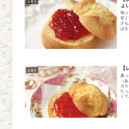
お菓子
ょい
苺ジ
甘く
さも
はも
【
お菓子
真っ
（あ
カス
たっ
くて