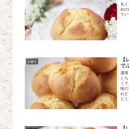
丸く
めの
てい
【
お菓子
で
濃厚
とち
くて
味の
れど
どく
【