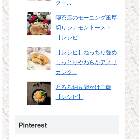
ク・...
喫茶店のモーニング風厚
切りシナモントースト
【レシピ...
【レシピ】ねっちり強め
しっとりやわらかアメリ
カンク...
とろろ納豆卵かけご飯
【レシピ】
Pinterest