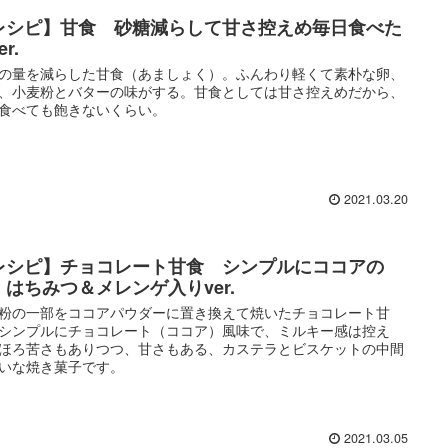
レシピ】甘食 砂糖減らして甘さ控えめ毎日食べた
r.
の量を減らした甘食（あましょく）。ふんわり軽くて素朴な卵、
、小麦粉とバターの味がする。甘食としては甘さ控えめだから、
食べても飽きないくらい。
2021.03.20
レシピ】チョコレート甘食 シンプルにココアの
。はちみつ＆メレンゲ入りver.
粉の一部をココアパウダーに置き換えて焼いたチョコレート甘
シンプルにチョコレート（ココア）風味で、ミルキー感は控え
ほろ苦さもありつつ、甘さもある、カステラとビスケットの中間
いな焼き菓子です。
2021.03.05