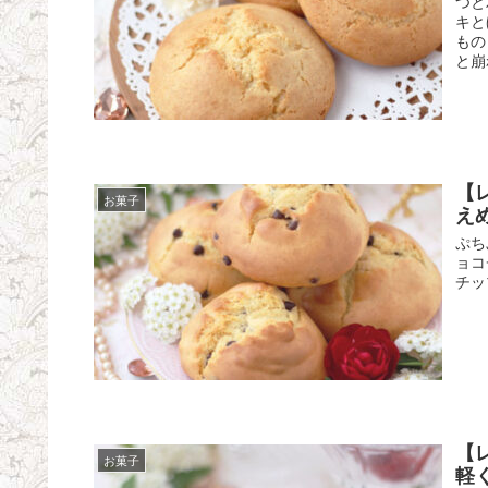
つと
キと
もの
と崩
【
お菓子
えめ
ぷち
ョコ
チッ
【
お菓子
軽く