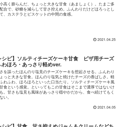
小高く膨らんだ、ちょっと大きな甘食（あましょく）。たまご多
配合で、砂糖を減らして甘さ控えめ。ふんわりだけどほろっとし
て、カステラとビスケットの中間の食感。
2021.04.25
レシピ】ソルティチーズケーキ甘食 ピザ用チーズ
ふわほろ・あっさり軽めver.
さを謳ったほんのり塩見のチーズケーキを想起させる。ふんわり
ょっと大きな甘食。ほんのり塩気と焼けたチーズの香ばしさ。軽
ふわふわ、ほろほろといった口当たり。ソルティチーズケーキ風
甘食という感覚。といってもこの甘食はそこまで濃厚ではないけ
も。甘さも塩見も風味があっさり穏やかだから、食べ続けてもく
ない。
2021.04.05
レシピ】甘食 甘さ控えめジャム＆クリームなどち