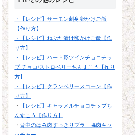
・【レシピ】サーモン刺身卵かけご飯
【作り方】
・【レシピ】ねぶた漬け卵かけご飯【作
り方】
・【レシピ】ハート形ツインチョコチッ
プ チョコ/ストロベリーちんすこう【作り
方】
・【レシピ】クランベリースコーン【作
り方】
・
【レシピ】キャラメルチョコチップち
んすこう【作り方】
・
背中のはみ肉すっきりブラ 脇肉キャ
ッチャー