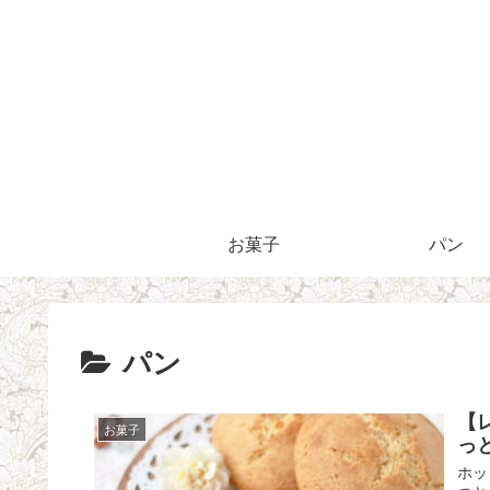
お菓子
パン
パン
【
お菓子
っと
ホッ