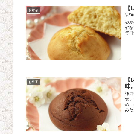
【
お菓子
いve
砂糖
砂糖
毎日
【
お菓子
味
薄力
食。
め。
みた