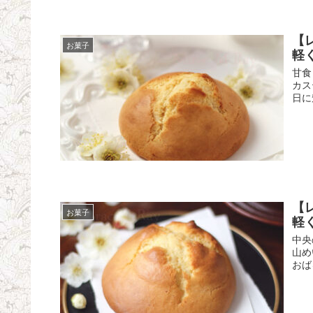
【
お菓子
軽
甘食
カス
日に
【
お菓子
軽
中央
山め
おば