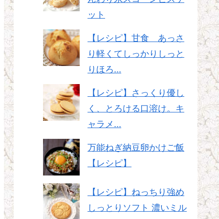
ット
【レシピ】甘食 あっさ
り軽くてしっかりしっと
りほろ...
【レシピ】さっくり優し
く、とろける口溶け。キ
ャラメ...
万能ねぎ納豆卵かけご飯
【レシピ】
【レシピ】ねっちり強め
しっとりソフト 濃いミル