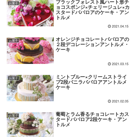
ブラックフォレスト風ハート形チ
お菓子
ョコスポンジ×チェリージュレ×カ
スタードババロアのケーキ・アン
トルメ
2021.04.15
オレンジチョコレートババロアの
お菓子
２段デコレーションアントルメ・
ケーキ
2021.03.15
ミントブルー×クリームストライ
お菓子
プ2段バニラババロアアントルメ
ケーキ
2021.02.05
葡萄とラム香るチョコレートカス
お菓子
タードババロア2段ケーキ・アン
トルメ