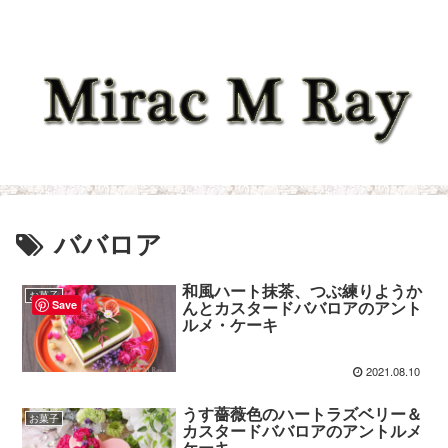
ババロア
和風ハート抹茶、つぶ練りようか
お菓子
んとカスタードババロアのアント
Save
ルメ・ケーキ
2021.08.10
うす薔薇色のハートラズベリー＆
お菓子
カスタードババロアのアントルメ
ケーキ