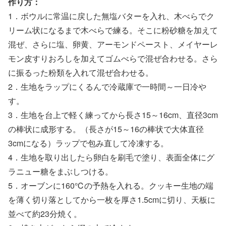
作り方：
1．ボウルに常温に戻した無塩バターを入れ、木べらでク
リーム状になるまで木べらで練る。そこに粉砂糖を加えて
混ぜ、さらに塩、卵黄、アーモンドペースト、メイヤーレ
モン皮すりおろしを加えてゴムべらで混ぜ合わせる。さら
に振るった粉類を入れて混ぜ合わせる。
2．生地をラップにくるんで冷蔵庫で一時間～一日冷や
す。
3．生地を台上で軽く練ってから長さ15～16cm、直径3cm
の棒状に成形する。（長さが15～16の棒状で大体直径
3cmになる）ラップで包み直して冷凍する。
4．生地を取り出したら卵白を刷毛で塗り、表面全体にグ
ラニュー糖をまぶしつける。
5．オーブンに160℃の予熱を入れる。クッキー生地の端
を薄く切り落としてから一枚を厚さ1.5cmに切り、天板に
並べて約23分焼く。