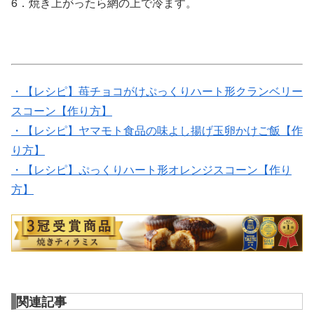
6．焼き上がったら網の上で冷ます。
・【レシピ】苺チョコがけぷっくりハート形クランベリー
スコーン【作り方】
・【レシピ】ヤマモト食品の味よし揚げ玉卵かけご飯【作
り方】
・【レシピ】ぷっくりハート形オレンジスコーン【作り
方】
関連記事