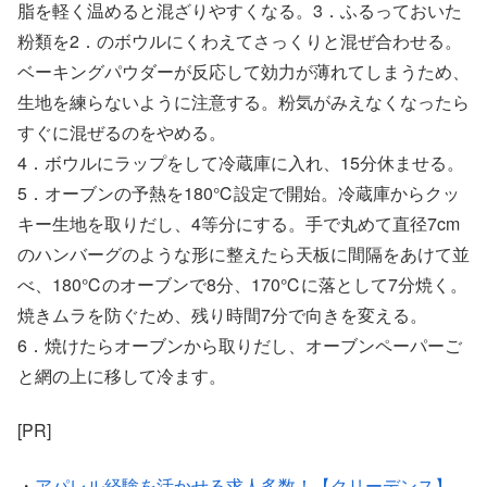
脂を軽く温めると混ざりやすくなる。3．ふるっておいた
粉類を2．のボウルにくわえてさっくりと混ぜ合わせる。
ベーキングパウダーが反応して効力が薄れてしまうため、
生地を練らないように注意する。粉気がみえなくなったら
すぐに混ぜるのをやめる。
4．ボウルにラップをして冷蔵庫に入れ、15分休ませる。
5．オーブンの予熱を180℃設定で開始。冷蔵庫からクッ
キー生地を取りだし、4等分にする。手で丸めて直径7cm
のハンバーグのような形に整えたら天板に間隔をあけて並
べ、180℃のオーブンで8分、170℃に落として7分焼く。
焼きムラを防ぐため、残り時間7分で向きを変える。
6．焼けたらオーブンから取りだし、オーブンペーパーご
と網の上に移して冷ます。
[PR]
・
アパレル経験を活かせる求人多数！【クリーデンス】