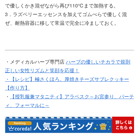
で優しくかき混ぜながら再び110℃まで加熱する。
3．ラズベリーエッセンスを加えてゴムべらで優しく混
ぜ、耐熱容器に移して常温で完全に冷ましておく。
・メディカルハーブ専門店
ハーブの優しいチカラで規則
正しい女性リズムと笑顔を応援！
・【レシピ】極さくほろ。厚焼きチーズサブレクッキー
【作り方】
・
【授乳服兼マタニティ】アラベスク～お宮参り、パーテ
ィ、フォーマルに～