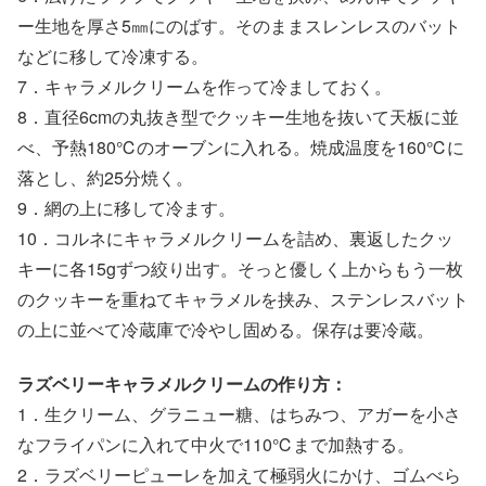
ー生地を厚さ5㎜にのばす。そのままスレンレスのバット
などに移して冷凍する。
7．キャラメルクリームを作って冷ましておく。
8．直径6cmの丸抜き型でクッキー生地を抜いて天板に並
べ、予熱180℃のオーブンに入れる。焼成温度を160℃に
落とし、約25分焼く。
9．網の上に移して冷ます。
10．コルネにキャラメルクリームを詰め、裏返したクッ
キーに各15gずつ絞り出す。そっと優しく上からもう一枚
のクッキーを重ねてキャラメルを挟み、ステンレスバット
の上に並べて冷蔵庫で冷やし固める。保存は要冷蔵。
ラズベリーキャラメルクリームの作り方：
1．生クリーム、グラニュー糖、はちみつ、アガーを小さ
なフライパンに入れて中火で110℃まで加熱する。
2．ラズベリーピューレを加えて極弱火にかけ、ゴムべら