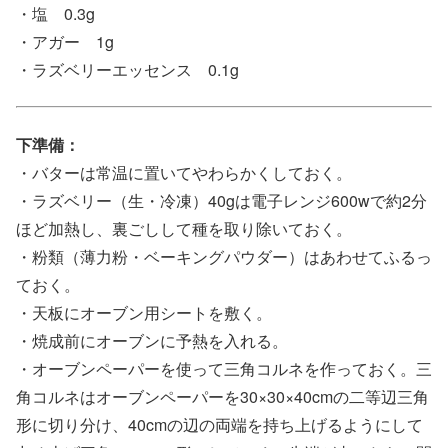
・塩 0.3g
・アガー 1g
・ラズベリーエッセンス 0.1g
下準備：
・バターは常温に置いてやわらかくしておく。
・ラズベリー（生・冷凍）40gは電子レンジ600wで約2分
ほど加熱し、裏ごしして種を取り除いておく。
・粉類（薄力粉・ベーキングパウダー）はあわせてふるっ
ておく。
・天板にオーブン用シートを敷く。
・焼成前にオーブンに予熱を入れる。
・オーブンペーパーを使って三角コルネを作っておく。三
角コルネはオーブンペーパーを30×30×40cmの二等辺三角
形に切り分け、40cmの辺の両端を持ち上げるようにして