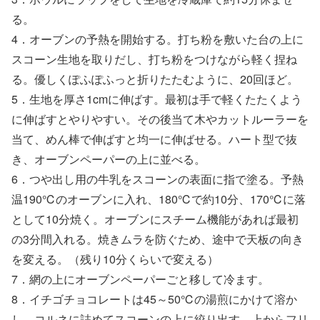
る。
4．オーブンの予熱を開始する。打ち粉を敷いた台の上に
スコーン生地を取りだし、打ち粉をつけながら軽く捏ね
る。優しくぽふぽふっと折りたたむように、20回ほど。
5．生地を厚さ1cmに伸ばす。最初は手で軽くたたくよう
に伸ばすとやりやすい。その後当て木やカットルーラーを
当て、めん棒で伸ばすと均一に伸ばせる。ハート型で抜
き、オーブンペーパーの上に並べる。
6．つや出し用の牛乳をスコーンの表面に指で塗る。予熱
温190℃のオーブンに入れ、180℃で約10分、170℃に落
として10分焼く。オーブンにスチーム機能があれば最初
の3分間入れる。焼きムラを防ぐため、途中で天板の向き
を変える。（残り10分くらいで変える）
7．網の上にオーブンペーパーごと移して冷ます。
8．イチゴチョコレートは45～50℃の湯煎にかけて溶か
し、コルネに詰めてスコーンの上に絞り出す。上からフリ