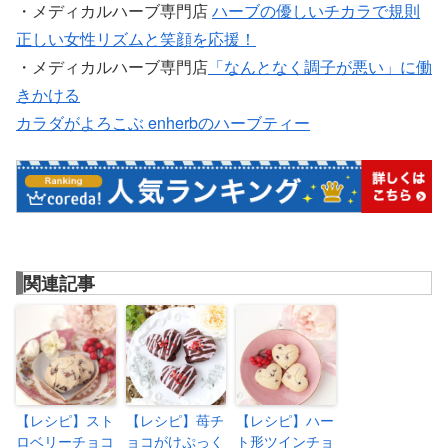
・メディカルハーブ専門店
ハーブの優しいチカラで規則
正しい女性リズムと笑顔を応援！
・メディカルハーブ専門店
「なんとなく調子が悪い」に働
きかける
カラダがよろこぶ enherbのハーブティー
関連記事
【レシピ】スト
【レシピ】苺チ
【レシピ】ハー
ロベリーチョコ
ョコがけぷっく
ト形ツインチョ