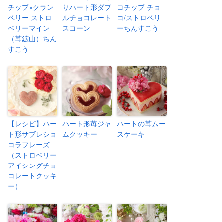
チップ×クラン
りハート形ダブ
コチップ チョ
ベリー ストロ
ルチョコレート
コ/ストロベリ
ベリーマイン
スコーン
ーちんすこう
（苺鉱山）ちん
すこう
【レシピ】ハー
ハート形苺ジャ
ハートの苺ムー
ト形サブレショ
ムクッキー
スケーキ
コラフレーズ
（ストロベリー
アイシングチョ
コレートクッキ
ー）