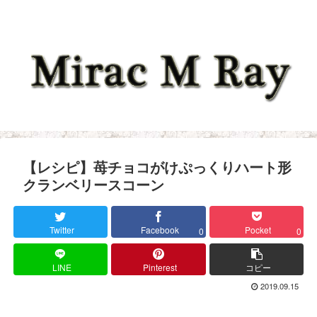
【レシピ】苺チョコがけぷっくりハート形
クランベリースコーン
Twitter
Facebook
Pocket
0
0
LINE
Pinterest
コピー
2019.09.15