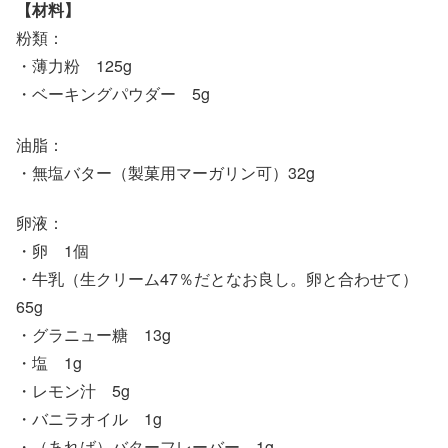
【材料】
粉類：
・薄力粉 125g
・ベーキングパウダー 5g
油脂：
・無塩バター（製菓用マーガリン可）32g
卵液：
・卵 1個
・牛乳（生クリーム47％だとなお良し。卵と合わせて）
65g
・グラニュー糖 13g
・塩 1g
・レモン汁 5g
・バニラオイル 1g
・（あれば）バターフレーバー 1g