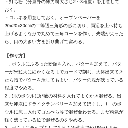
・打ち粉（分量外の薄力粉大さじ2～3程度）を用意して
おく。
・コルネを用意しておく。オーブンペーパーを
20×20×30cmの二等辺三角形の形に切り、両辺を上へ持ち
上げるような形で丸めて三角コーンを作り、先端が尖った
ら、口の大きい方を折り曲げて留める。
【作り方】
1．ボウルにふるった粉類を入れ、バターを加えて、バタ
ーが米粒大に細かくなるまでカードで刻む。大体出来てき
たら指でバターを潰してもよい。バターの塊が残っている
程度でやめる。
2．別のボウルに卵液の材料を入れてよくかき混ぜる。出
来た卵液にドライクランベリーを加えてほぐし、1．のボ
ウルに流し入れてゴムべら等で混ぜ合わせる。まだ粉気が
軽く残っている位で混ぜるのをやめる。
3．ボウルにラップをして生地を冷蔵庫で約15分休ませ