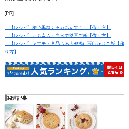
[PR]
・【レシピ】梅形黒糖くるみちんすこう【作り方】
・【レシピ】もち麦入り白米で納豆ご飯【作り方】
・【レシピ】ヤマモト食品つる太郎揚げ玉卵かけご飯【作
り方】
関連記事