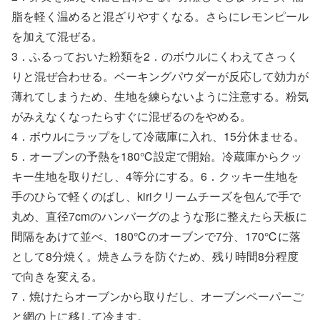
脂を軽く温めると混ざりやすくなる。さらにレモンピール
を加えて混ぜる。
3．ふるっておいた粉類を2．のボウルにくわえてさっく
りと混ぜ合わせる。ベーキングパウダーが反応して効力が
薄れてしまうため、生地を練らないように注意する。粉気
がみえなくなったらすぐに混ぜるのをやめる。
4．ボウルにラップをして冷蔵庫に入れ、15分休ませる。
5．オーブンの予熱を180℃設定で開始。冷蔵庫からクッ
キー生地を取りだし、4等分にする。6．クッキー生地を
手のひらで軽くのばし、kiriクリームチーズを包んで手で
丸め、直径7cmのハンバーグのような形に整えたら天板に
間隔をあけて並べ、180℃のオーブンで7分、170℃に落
として8分焼く。焼きムラを防ぐため、残り時間8分程度
で向きを変える。
7．焼けたらオーブンから取りだし、オーブンペーパーご
と網の上に移して冷ます。