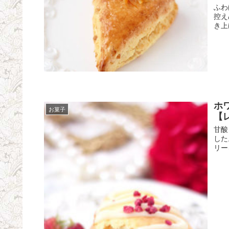
ふわ
控え
き上
ホ
お菓子
【
甘酸
した
リー