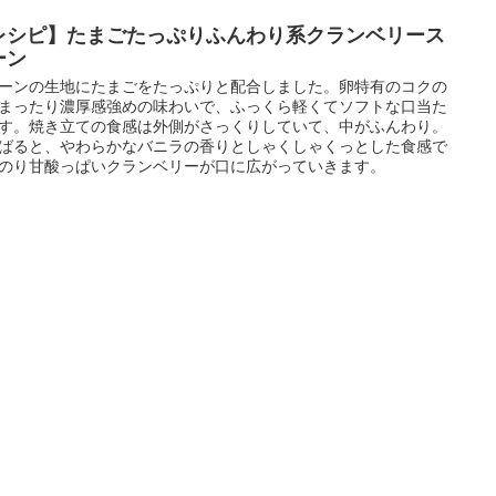
レシピ】たまごたっぷりふんわり系クランベリース
ーン
ーンの生地にたまごをたっぷりと配合しました。卵特有のコクの
まったり濃厚感強めの味わいで、ふっくら軽くてソフトな口当た
す。焼き立ての食感は外側がさっくりしていて、中がふんわり。
ばると、やわらかなバニラの香りとしゃくしゃくっとした食感で
のり甘酸っぱいクランベリーが口に広がっていきます。