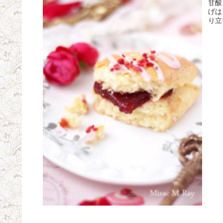
甘酸
げは
り立