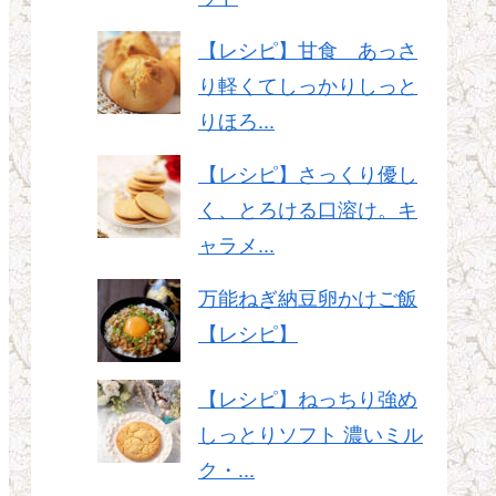
【レシピ】甘食 あっさ
り軽くてしっかりしっと
りほろ...
【レシピ】さっくり優し
く、とろける口溶け。キ
ャラメ...
万能ねぎ納豆卵かけご飯
【レシピ】
【レシピ】ねっちり強め
しっとりソフト 濃いミル
ク・...