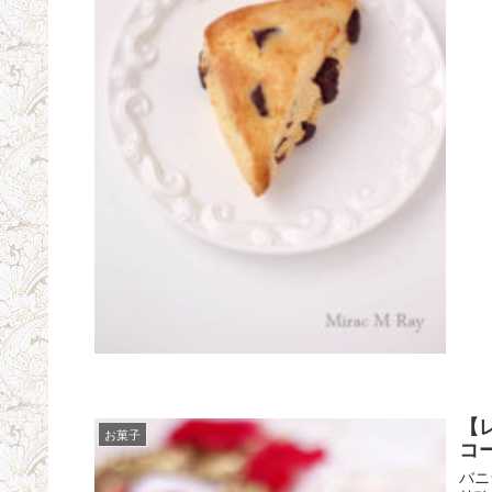
【
お菓子
コ
バニ