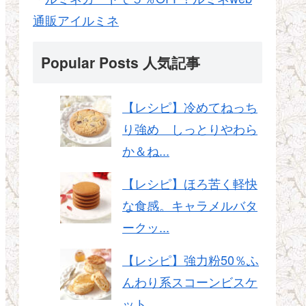
通販アイルミネ
Popular Posts 人気記事
【レシピ】冷めてねっち
り強め しっとりやわら
か＆ね...
【レシピ】ほろ苦く軽快
な食感。キャラメルバタ
ークッ...
【レシピ】強力粉50％ふ
んわり系スコーンビスケ
ット