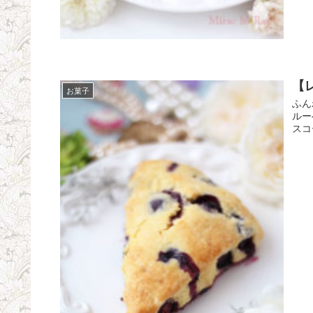
【
お菓子
ふん
ルー
スコ