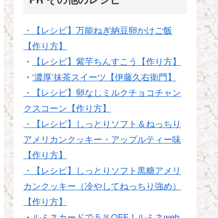
・【レシピ】万能ねぎ納豆卵かけご飯
【作り方】
・
【レシピ】紫芋ちんすこう【作り方】
・
‘濃厚’抹茶スイーツ【伊藤久右衛門】
・【レシピ】卵なしミルクチョコチャン
クスコーン【作り方】
・【レシピ】しっとりソフト＆ねっちり
アメリカンクッキー・アップルティー味
【作り方】
・【レシピ】しっとりソフト黒糖アメリ
カンクッキー（冷やしてねっちり強め）
【作り方】
・
ルミネカードで５％OFF！ルミネweb