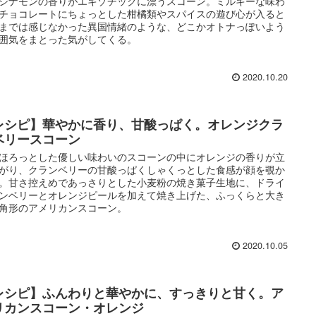
シナモンの香りがエキゾチックに漂うスコーン。ミルキーな味わ
チョコレートにちょっとした柑橘類やスパイスの遊び心が入ると
までは感じなかった異国情緒のような、どこかオトナっぽいよう
囲気をまとった気がしてくる。
2020.10.20
レシピ】華やかに香り、甘酸っぱく。オレンジクラ
ベリースコーン
ほろっとした優しい味わいのスコーンの中にオレンジの香りが立
がり、クランベリーの甘酸っぱくしゃくっとした食感が顔を覗か
。甘さ控えめであっさりとした小麦粉の焼き菓子生地に、ドライ
ンベリーとオレンジピールを加えて焼き上げた、ふっくらと大き
角形のアメリカンスコーン。
2020.10.05
レシピ】ふんわりと華やかに、すっきりと甘く。ア
リカンスコーン・オレンジ