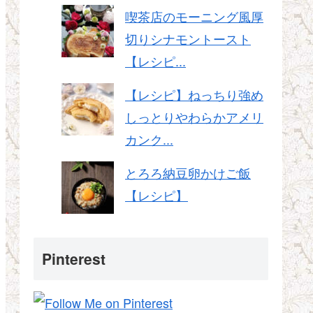
喫茶店のモーニング風厚
切りシナモントースト
【レシピ...
【レシピ】ねっちり強め
しっとりやわらかアメリ
カンク...
とろろ納豆卵かけご飯
【レシピ】
Pinterest