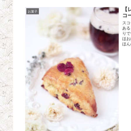
【
お菓子
コ
スコ
ある
りで
ほお
ほん