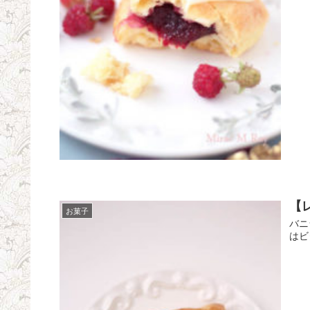
【
お菓子
バニ
はビ