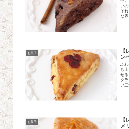
中に
いの
それ
な雰
【
お菓子
ン
ふわ
ち上
せる
クラ
い三
【
お菓子
メ