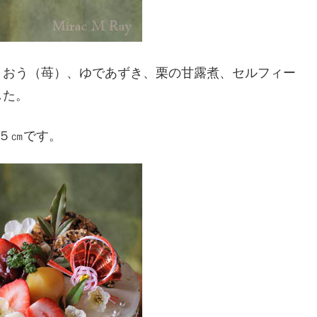
まおう（苺）、ゆであずき、栗の甘露煮、セルフィー
した。
５㎝です。