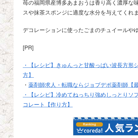
苺の福岡県産博多あまおうは香り高く濃厚な
スや抹茶スポンジに適度な水分を与えてくれ
デコレーションに使ったごまのチュイールや
[PR]
・【レシピ】きゅんっと甘酸っぱい波長方形
方】
・
薬剤師求人・転職ならジョブデポ薬剤師【最
・【レシピ】冷めてねっちり強めしっとりソ
コレート【作り方】