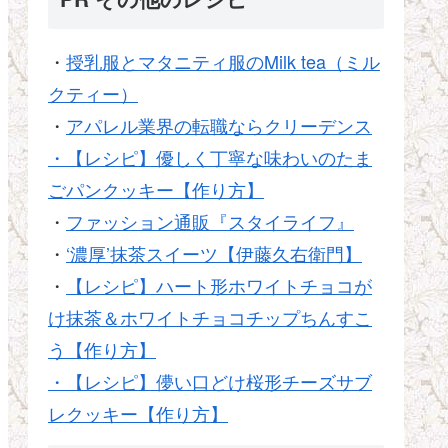
・
授乳服とマタニティ服のMilk tea（ミル
クティー）
・
アパレル業界の転職ならクリーデンス
・【レシピ】優しく丁寧な味わいのたま
ごパンクッキー【作り方】
・
ファッション通販『スタイライフ』
・
‘濃厚’抹茶スイーツ【伊藤久右衛門】
・
【レシピ】ハート形ホワイトチョコが
け抹茶＆ホワイトチョコチップちんすこ
う【作り方】
・【レシピ】儚い口どけ桜形チーズサブ
レクッキー【作り方】