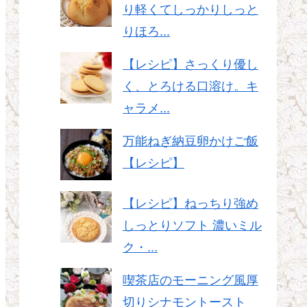
り軽くてしっかりしっと
りほろ...
【レシピ】さっくり優し
く、とろける口溶け。キ
ャラメ...
万能ねぎ納豆卵かけご飯
【レシピ】
【レシピ】ねっちり強め
しっとりソフト 濃いミル
ク・...
喫茶店のモーニング風厚
切りシナモントースト