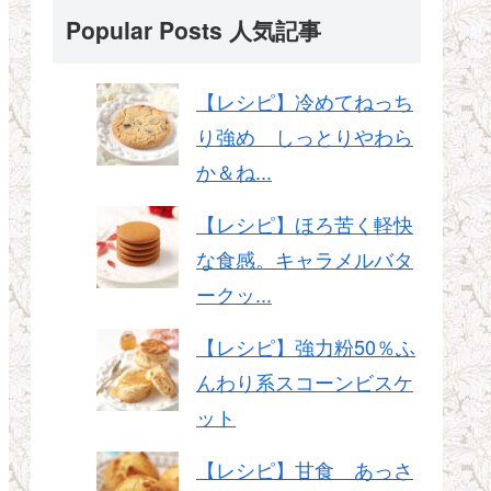
Popular Posts 人気記事
【レシピ】冷めてねっち
り強め しっとりやわら
か＆ね...
【レシピ】ほろ苦く軽快
な食感。キャラメルバタ
ークッ...
【レシピ】強力粉50％ふ
んわり系スコーンビスケ
ット
【レシピ】甘食 あっさ