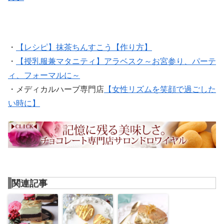
・
【レシピ】抹茶ちんすこう【作り方】
・
【授乳服兼マタニティ】アラベスク～お宮参り、パーテ
ィ、フォーマルに～
・メディカルハーブ専門店
【女性リズムを笑顔で過ごした
い時に】
関連記事