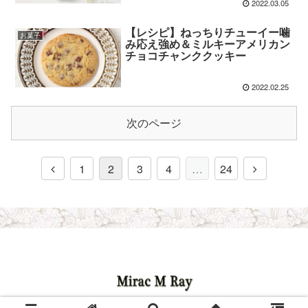
2022.03.05
【レシピ】ねっちりチューイー噛
お菓子
み応え強め＆ミルキーアメリカン
チョコチャンククッキー
2022.02.25
次のページ
1
2
3
4
…
24