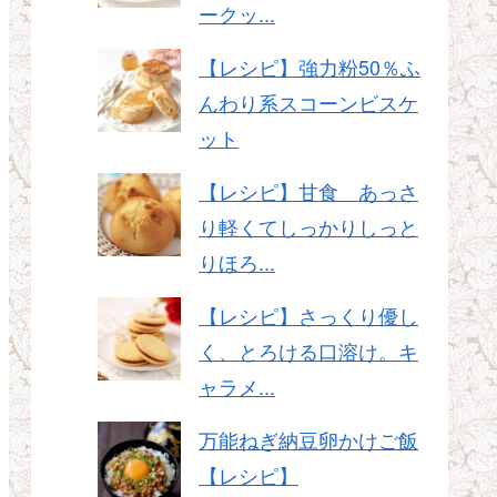
ークッ...
【レシピ】強力粉50％ふ
んわり系スコーンビスケ
ット
【レシピ】甘食 あっさ
り軽くてしっかりしっと
りほろ...
【レシピ】さっくり優し
く、とろける口溶け。キ
ャラメ...
万能ねぎ納豆卵かけご飯
【レシピ】