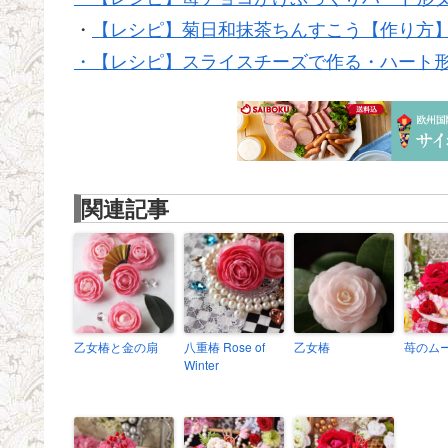
・
【レシピ】菊日和抹茶ちんすこう【作り方
・【レシピ】スライスチーズで作る・ハート
関連記事
乙女椿と金の扇
八重椿 Rose of
乙女椿
苺のム
Winter