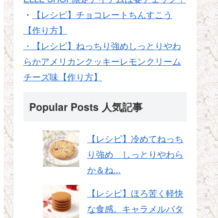
・
【レシピ】チョコレートちんすこう
【作り方】
・【レシピ】ねっちり強めしっとりやわ
らかアメリカンクッキーレモンクリーム
チーズ味【作り方】
Popular Posts 人気記事
【レシピ】冷めてねっち
り強め しっとりやわら
か＆ね...
【レシピ】ほろ苦く軽快
な食感。キャラメルバタ