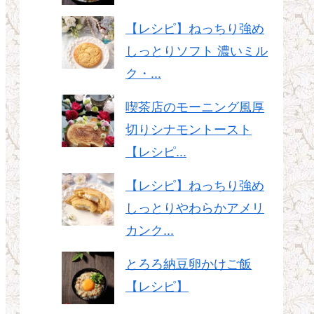
【レシピ】ねっちり強め
しっとりソフト 濃いミル
ク・...
喫茶店のモーニング風厚
切りシナモントースト
【レシピ...
【レシピ】ねっちり強め
しっとりやわらかアメリ
カンク...
とろろ納豆卵かけご飯
【レシピ】