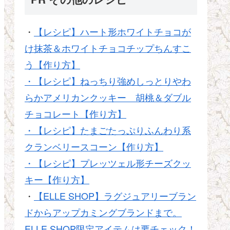
・
【レシピ】ハート形ホワイトチョコが
け抹茶＆ホワイトチョコチップちんすこ
う【作り方】
・【レシピ】ねっちり強めしっとりやわ
らかアメリカンクッキー 胡桃＆ダブル
チョコレート【作り方】
・【レシピ】たまごたっぷりふんわり系
クランベリースコーン【作り方】
・【レシピ】プレッツェル形チーズクッ
キー【作り方】
・
【ELLE SHOP】ラグジュアリーブラン
ドからアップカミングブランドまで。
ELLE SHOP限定アイテムは要チェック！