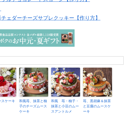
】
形チェダーチーズサブレクッキー【作り方】
ースケーキ
和風苺、抹茶と柚
和風 苺・柚子・
苺、黒胡麻＆抹茶
子のチーズムース
抹茶と小豆のムー
と豆腐のムースケ
ケーキ
スアントルメ
ーキ