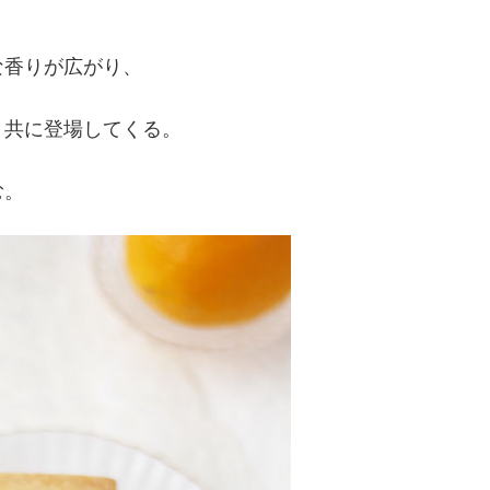
。
な香りが広がり、
と共に登場してくる。
む。