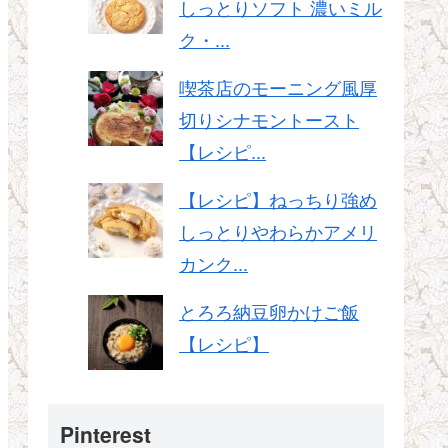
しっとりソフト 濃いミル
ク・...
喫茶店のモーニング風厚
切りシナモントースト
【レシピ...
【レシピ】ねっちり強め
しっとりやわらかアメリ
カンク...
とろろ納豆卵かけご飯
【レシピ】
Pinterest