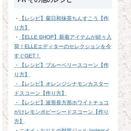
・
【レシピ】菊日和抹茶ちんすこう【作
り方】
・
【ELLE SHOP】新着アイテムが続々入
荷！ELLEエディターのセレクションを今
すぐGET！
・【レシピ】ブルーベリースコーン【作
り方】
・【レシピ】オレンジシナモンカスター
ドスコーン【作り方】
・【レシピ】波形長方形ホワイトチョコ
がけレモンポピーシードスコーン【作り
方】
・
ニオイ・おりもの対策ジェル inclearイ