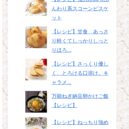
んわり系スコーンビスケ
ット
【レシピ】甘食 あっさ
り軽くてしっかりしっと
りほろ...
【レシピ】さっくり優し
く、とろける口溶け。キ
ャラメ...
万能ねぎ納豆卵かけご飯
【レシピ】
【レシピ】ねっちり強め