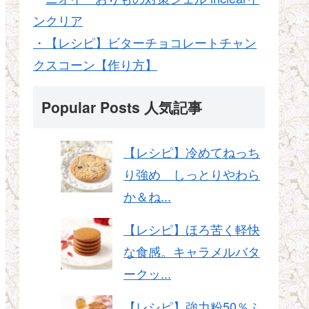
ンクリア
・【レシピ】ビターチョコレートチャン
クスコーン【作り方】
Popular Posts 人気記事
【レシピ】冷めてねっち
り強め しっとりやわら
か＆ね...
【レシピ】ほろ苦く軽快
な食感。キャラメルバタ
ークッ...
【レシピ】強力粉50％ふ