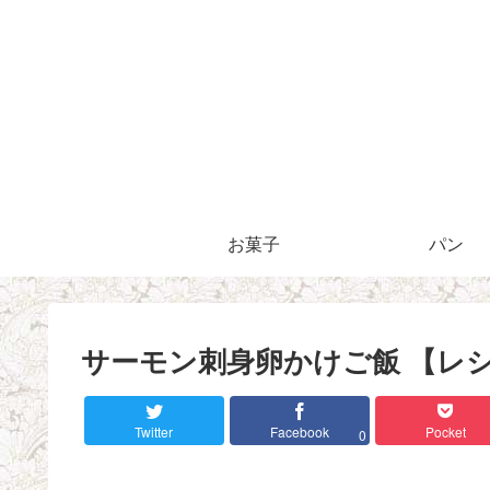
お菓子
パン
サーモン刺身卵かけご飯 【レ
Twitter
Facebook
Pocket
0