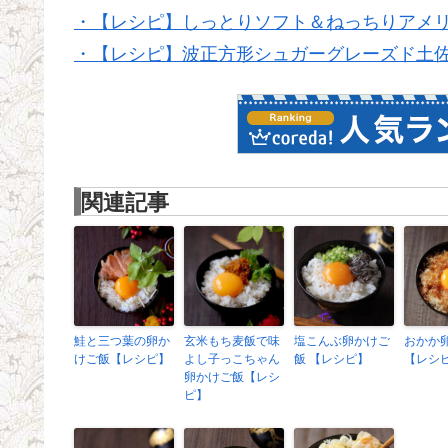
・【レシピ】しっとりソフト＆ねっちりアメ
・【レシピ】波正方形シュガーグレーズド土
関連記事
鮭と三つ葉の卵か
玄米もち麦飯で味
塩こんぶ卵かけご
おかか
けご飯【レシピ】
よし子っこちゃん
飯 【レシピ】
【レシ
卵かけご飯【レシ
ピ】