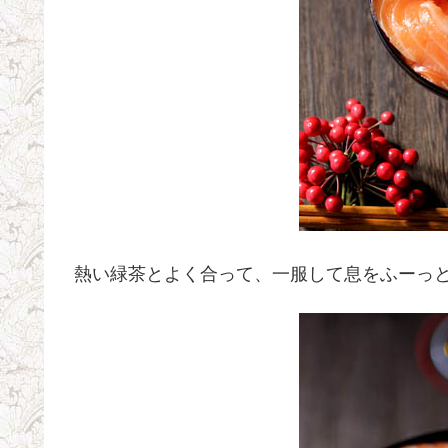
熱い緑茶とよく合って、一服して息をふーっとε-