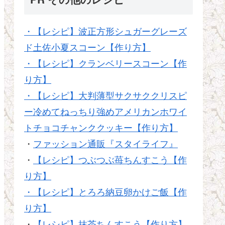
・【レシピ】波正方形シュガーグレーズ
ド土佐小夏スコーン【作り方】
・【レシピ】クランベリースコーン【作
り方】
・【レシピ】大判薄型サクサククリスピ
ー冷めてねっちり強めアメリカンホワイ
トチョコチャンククッキー【作り方】
・
ファッション通販『スタイライフ』
・
【レシピ】つぶつぶ苺ちんすこう【作
り方】
・【レシピ】とろろ納豆卵かけご飯【作
り方】
・
【レシピ】抹茶ちんすこう【作り方】