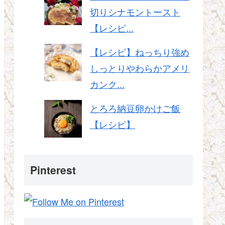
切りシナモントースト
【レシピ...
【レシピ】ねっちり強め
しっとりやわらかアメリ
カンク...
とろろ納豆卵かけご飯
【レシピ】
Pinterest