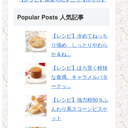
Popular Posts 人気記事
【レシピ】冷めてねっち
り強め しっとりやわら
か＆ね...
【レシピ】ほろ苦く軽快
な食感。キャラメルバタ
ークッ...
【レシピ】強力粉50％ふ
んわり系スコーンビスケ
ット