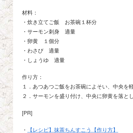
材料：
・炊き立てご飯 お茶碗１杯分
・サーモン刺身 適量
・卵黄 １個分
・わさび 適量
・しょうゆ 適量
作り方：
１．あつあつご飯をお茶碗によそい、中央を
２．サーモンを盛り付け、中央に卵黄を落と
[PR]
・
【レシピ】抹茶ちんすこう【作り方】