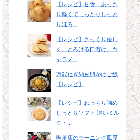
【レシピ】甘食 あっさ
り軽くてしっかりしっと
りほろ...
【レシピ】さっくり優し
く、とろける口溶け。キ
ャラメ...
万能ねぎ納豆卵かけご飯
【レシピ】
【レシピ】ねっちり強め
しっとりソフト 濃いミル
ク・...
喫茶店のモーニング風厚