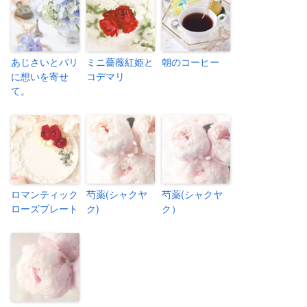
あじさいとパリ
ミニ薔薇紅姫と
朝のコーヒー
に想いを寄せ
コデマリ
て。
ロマンティック
芍薬(シャクヤ
芍薬(シャクヤ
ローズプレート
ク)
ク）