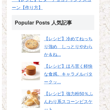
ーン【作り方】
Popular Posts 人気記事
【レシピ】冷めてねっち
り強め しっとりやわら
か＆ね...
【レシピ】ほろ苦く軽快
な食感。キャラメルバタ
ークッ...
【レシピ】強力粉50％ふ
んわり系スコーンビスケ
ット