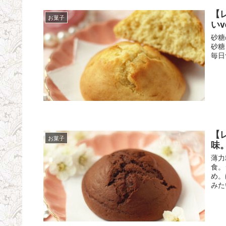
【
お菓子
いve
砂糖
砂糖
毎日
【
お菓子
味
薄力
食。
め。
みた