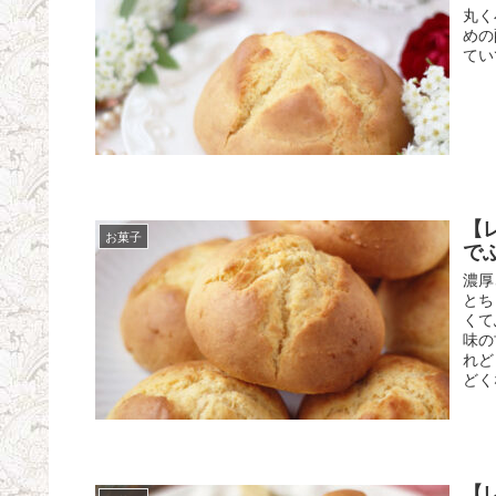
丸く
めの
てい
【
お菓子
で
濃厚
とち
くて
味の
れど
どく
【