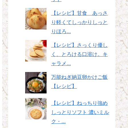
【レシピ】甘食 あっさ
り軽くてしっかりしっと
りほろ...
【レシピ】さっくり優し
く、とろける口溶け。キ
ャラメ...
万能ねぎ納豆卵かけご飯
【レシピ】
【レシピ】ねっちり強め
しっとりソフト 濃いミル
ク・...