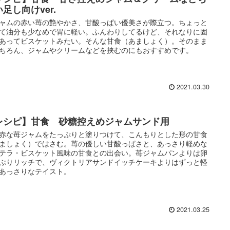
足し向けver.
ャムの赤い苺の艶やかさ、甘酸っぱい優美さが際立つ。ちょっと
て油分も少なめで胃に軽い。ふんわりしてるけど、それなりに固
あってビスケットみたい。そんな甘食（あましょく）。そのまま
ちろん、ジャムやクリームなどを挟むのにもおすすめです。
2021.03.30
レシピ】甘食 砂糖控えめジャムサンド用
赤な苺ジャムをたっぷりと塗りつけて、こんもりとした形の甘食
ましょく）ではさむ。苺の優しい甘酸っぱさと、あっさり軽めな
テラ・ビスケット風味の甘食との出会い。苺ジャムパンよりは卵
ぷりリッチで、ヴィクトリアサンドイッチケーキよりはずっと軽
あっさりなテイスト。
2021.03.25