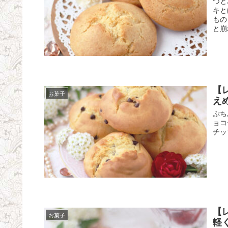
つと
キと
もの
と崩
【
お菓子
えめ
ぷち
ョコ
チッ
【
お菓子
軽く