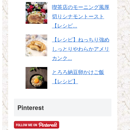
喫茶店のモーニング風厚
切りシナモントースト
【レシピ...
【レシピ】ねっちり強め
しっとりやわらかアメリ
カンク...
とろろ納豆卵かけご飯
【レシピ】
Pinterest