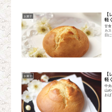
【
お菓子
軽
甘食
カス
日に
【
お菓子
軽
中央
山め
おば