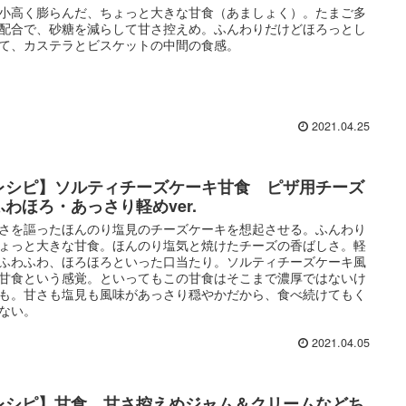
小高く膨らんだ、ちょっと大きな甘食（あましょく）。たまご多
配合で、砂糖を減らして甘さ控えめ。ふんわりだけどほろっとし
て、カステラとビスケットの中間の食感。
2021.04.25
レシピ】ソルティチーズケーキ甘食 ピザ用チーズ
ふわほろ・あっさり軽めver.
さを謳ったほんのり塩見のチーズケーキを想起させる。ふんわり
ょっと大きな甘食。ほんのり塩気と焼けたチーズの香ばしさ。軽
ふわふわ、ほろほろといった口当たり。ソルティチーズケーキ風
甘食という感覚。といってもこの甘食はそこまで濃厚ではないけ
も。甘さも塩見も風味があっさり穏やかだから、食べ続けてもく
ない。
2021.04.05
レシピ】甘食 甘さ控えめジャム＆クリームなどち