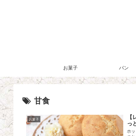
お菓子
パン
甘食
【
お菓子
っと
ホッ