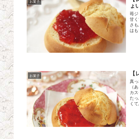
お菓子
ょい
苺ジ
甘く
さも
はも
【
お菓子
真っ
（あ
カス
たっ
くて