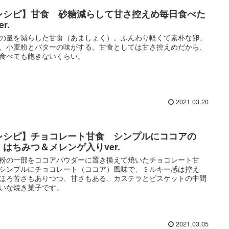
レシピ】甘食 砂糖減らして甘さ控えめ毎日食べた
r.
の量を減らした甘食（あましょく）。ふんわり軽くて素朴な卵、
、小麦粉とバターの味がする。甘食としては甘さ控えめだから、
食べても飽きないくらい。
2021.03.20
レシピ】チョコレート甘食 シンプルにココアの
。はちみつ＆メレンゲ入りver.
粉の一部をココアパウダーに置き換えて焼いたチョコレート甘
シンプルにチョコレート（ココア）風味で、ミルキー感は控え
ほろ苦さもありつつ、甘さもある、カステラとビスケットの中間
いな焼き菓子です。
2021.03.05