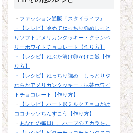
・
ファッション通販『スタイライフ』
・【レシピ】冷めてねっちり強めしっと
りソフトアメリカンクッキー・クランベ
リーホワイトチョコレート【作り方】
・【レシピ】ねぶた漬け卵かけご飯【作
り方】
・【レシピ】ねっちり強め しっとりや
わらかアメリカンクッキー・抹茶ホワイ
トチョコレート【作り方】
・
【レシピ】ハート形ミルクチョコがけ
ココナッツちんすこう【作り方】
・
あなたの毎日に、ハーブのチカラを。
・【レシピ】ビターチョコチャンクスコ